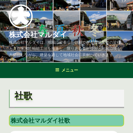
コ
ン
テ
ン
ツ
株式会社マルダイ
へ
株式会社マルダイは、地域に密着した信頼できる建築業者の皆様
ス
と、在来木造軸組工法を推進し、限りある森林資源と地域環境を
キ
大切にしながら、建築を通じて地域社会に貢献していきます
ッ
プ
メニュー
社歌
株式会社マルダイ社歌