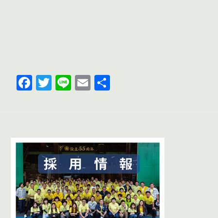
F
T
Li
E
共
a
wi
n
m
有
c
tt
e
ail
e
er
b
o
o
k