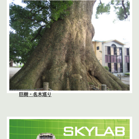
巨樹・名木巡り