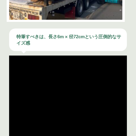
特筆すべきは、長さ6m × 径72cmという圧倒的なサ
イズ感