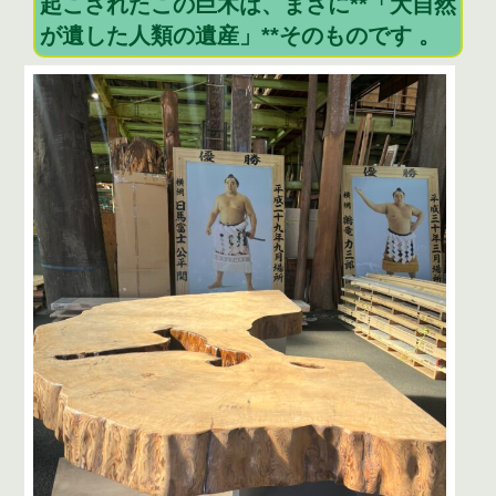
k
起こされたこの巨木は、まさに**「大自然
が遺した人類の遺産」**そのものです 。