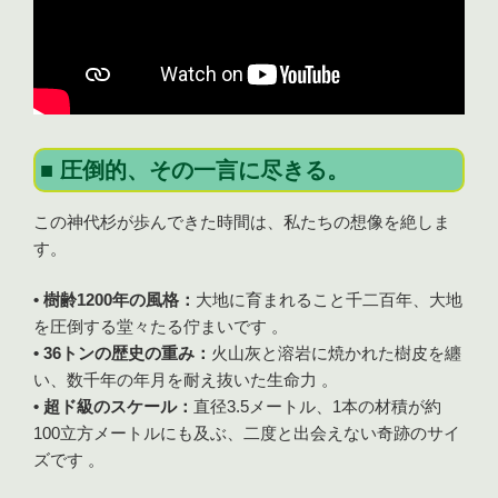
■ 圧倒的、その一言に尽きる。
この神代杉が歩んできた時間は、私たちの想像を絶しま
す。
• 樹齢1200年の風格：
大地に育まれること千二百年、大地
を圧倒する堂々たる佇まいです 。
• 36トンの歴史の重み：
火山灰と溶岩に焼かれた樹皮を纏
い、数千年の年月を耐え抜いた生命力 。
• 超ド級のスケール：
直径3.5メートル、1本の材積が約
100立方メートルにも及ぶ、二度と出会えない奇跡のサイ
ズです 。