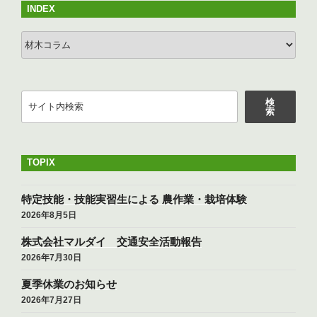
ペ
ジ
INDEX
o
ー
k
INDEX
ジ
送
り
検
検
索
索
TOPIX
特定技能・技能実習生による 農作業・栽培体験
2026年8月5日
株式会社マルダイ 交通安全活動報告
2026年7月30日
夏季休業のお知らせ
2026年7月27日