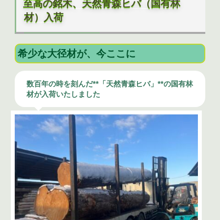
至高の銘木、天然青森ヒバ（国有林
日:
材）入荷
希少な大径材が、今ここに
数百年の時を刻んだ**「天然青森ヒバ」**の国有林
材が入荷いたしました