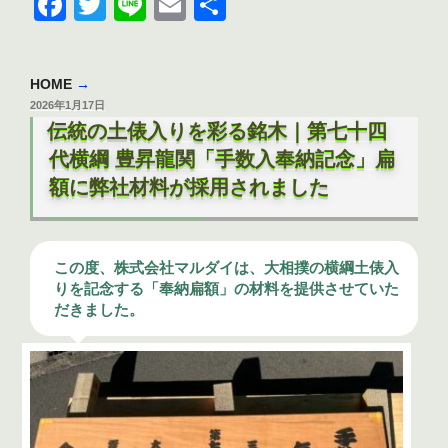
F
T
Li
E
共
a
w
n
m
有
c
itt
e
ai
HOME
→
e
er
l
投
2026年1月17日
b
稿
伝統の土俵入りを彩る銘木｜第七十四
日:
o
代横綱 豊昇龍関「手数入奉納記念」扁
額に弊社材料が採用されました
o
k
この度、株式会社マルダイは、大相撲の横綱土俵入
りを記念する「奉納扁額」の材料を提供させていた
だきました。