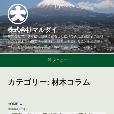
コ
ン
テ
ン
ツ
株式会社マルダイ
へ
株式会社マルダイは、地域に密着した信頼できる建築業者の皆様
ス
と、在来木造軸組工法を推進し、限りある森林資源と地域環境を
キ
大切にしながら、建築を通じて地域社会に貢献していきます
ッ
プ
メニュー
カテゴリー:
材木コラム
HOME
→
投
2026年1月31日
稿