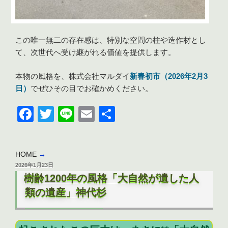
この唯一無二の存在感は、特別な空間の柱や造作材とし
て、次世代へ受け継がれる価値を提供します。
本物の風格を、株式会社マルダイ
新春初市（2026年2月3
日）
でぜひその目でお確かめください。
F
T
Li
E
共
a
wi
n
m
有
c
tt
e
ail
HOME
→
e
er
投
2026年1月23日
b
稿
樹齢1200年の風格「大自然が遺した人
日:
o
類の遺産」神代杉
o