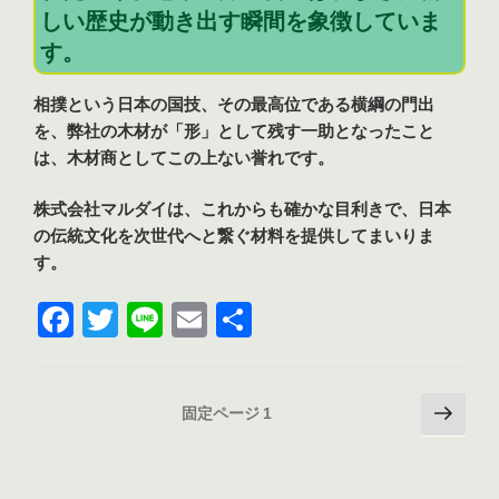
しい歴史が動き出す瞬間を象徴していま
す。
相撲という日本の国技、その最高位である横綱の門出
を、弊社の木材が「形」として残す一助となったこと
は、木材商としてこの上ない誉れです。
株式会社マルダイは、これからも確かな目利きで、日本
の伝統文化を次世代へと繋ぐ材料を提供してまいりま
す。
F
T
Li
E
共
a
w
n
m
有
c
itt
e
ai
投
次
固定ページ
1
e
er
l
の
稿
b
ペ
の
ー
o