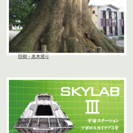
巨樹・名木巡り