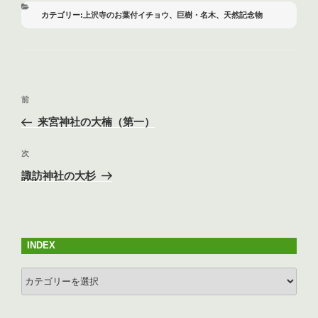
e
er
b
カ
上沢寺のお葉付イチョウ
、
巨樹・名木
、
天然記念物
テ
o
ゴ
リ
o
ー
k
投
前
前
稿
の
来宮神社の大楠（第一）
ナ
投
ビ
稿
次
次
ゲ
の
諏訪神社の大杉
投
ー
稿
シ
ョ
INDEX
ン
INDEX