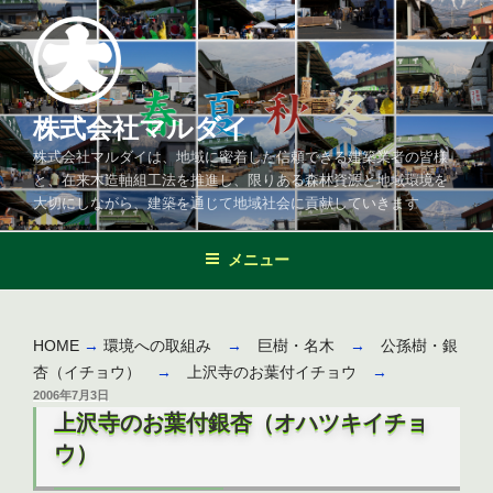
コ
ン
テ
ン
ツ
株式会社マルダイ
へ
株式会社マルダイは、地域に密着した信頼できる建築業者の皆様
ス
と、在来木造軸組工法を推進し、限りある森林資源と地域環境を
キ
大切にしながら、建築を通じて地域社会に貢献していきます
ッ
プ
メニュー
HOME
→
環境への取組み
→
巨樹・名木
→
公孫樹・銀
杏（イチョウ）
→
上沢寺のお葉付イチョウ
→
投
2006年7月3日
稿
上沢寺のお葉付銀杏（オハツキイチョ
日:
ウ）