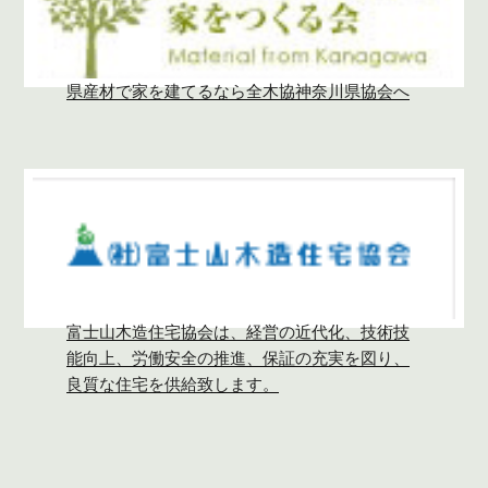
県産材で家を建てるなら全木協神奈川県協会へ
富士山木造住宅協会は、経営の近代化、技術技
能向上、労働安全の推進、保証の充実を図り、
良質な住宅を供給致します。