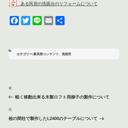
ある民宿の洗面台のリフォームについて
F
T
Li
E
共
a
wi
n
m
有
c
tt
e
ail
e
er
b
カ
家具部コンテンツ
、
洗面所
テ
o
ゴ
リ
o
ー
k
投
前
前
稿
の
軽く移動出来る木製ロフト用梯子の製作について
ナ
投
ビ
稿
次
次
ゲ
の
桧の間柱で製作したL2400のテーブルについて
投
ー