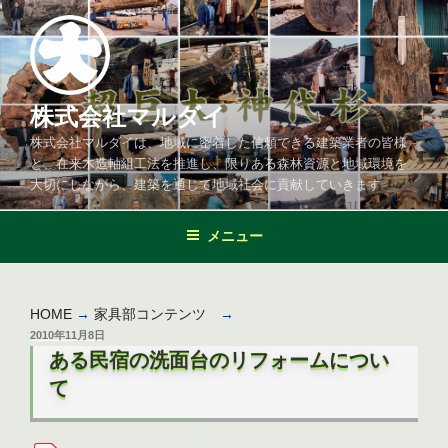
コ
ン
テ
ン
ツ
株式会社マルダイ
へ
株式会社マルダイは、地域に密着した信頼できる建築業者の皆様
ス
と、在来木造軸組工法を推進し、限りある森林資源と地域環境を
キ
大切にしながら、建築を通じて地域社会に貢献していきます
ッ
プ
メニュー
HOME
→
家具部コンテンツ
→
投
2010年11月8日
稿
ある民宿の洗面台のリフォームについ
日:
て