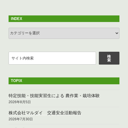
稿
シ
ョ
INDEX
ン
INDEX
検
検
索
索
TOPIX
特定技能・技能実習生による 農作業・栽培体験
2026年8月5日
株式会社マルダイ 交通安全活動報告
2026年7月30日