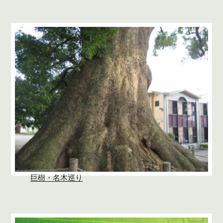
巨樹・名木巡り