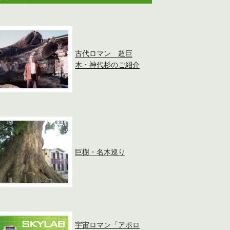
古代ロマン 超巨
木・神代杉のご紹介
巨樹・名木巡り
宇宙ロマン「アポロ