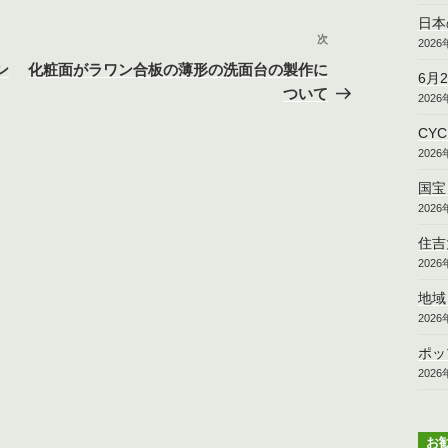
日本
次
次
202
の
ン
化粧面がラワン合板の薄形の洗面台の製作に
6月
投
ついて
202
稿
CY
202
国宝
202
住吉
202
地域
202
ポッ
202
お