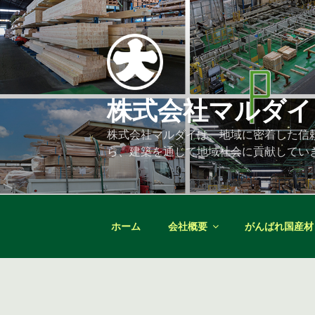
コ
ン
テ
ン
ツ
へ
株式会社マルダイ
ス
キ
株式会社マルダイは、地域に密着した信
ッ
ら、建築を通じて地域社会に貢献してい
プ
ホーム
会社概要
がんばれ国産材