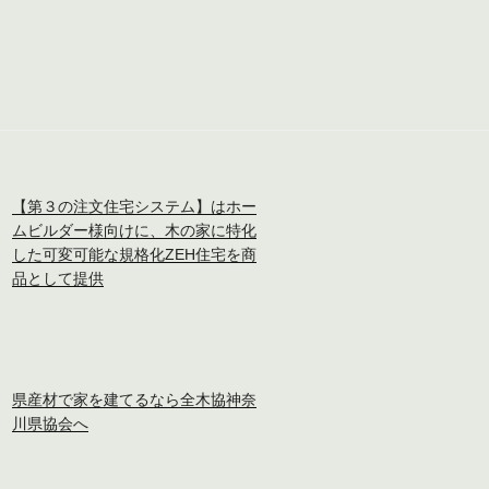
【第３の注文住宅システム】はホー
ムビルダー様向けに、木の家に特化
した可変可能な規格化ZEH住宅を商
品として提供
県産材で家を建てるなら全木協神奈
川県協会へ