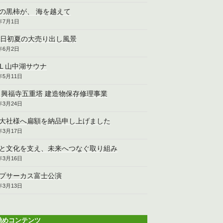
の黒柿が、 海を越えて
6年7月1日
2日初夏の大売り出し風景
6年6月2日
CL 山中湖サウナ
6年5月11日
 興福寺五重塔 建造物保存修理事業
6年3月24日
大社様へ扁額を納品申し上げました
6年3月17日
と文化を支え、未来へつなぐ取り組み
6年3月16日
プサーカス富士公演
6年3月13日
勧めコンテンツ