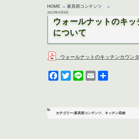
HOME
→
家具部コンテンツ
→
投
2013年4月8日
稿
ウォールナットのキッ
日:
について
ウォールナットのキッチンカウン
F
T
Li
E
共
a
wi
n
m
有
c
tt
e
ail
e
er
b
カ
家具部コンテンツ
、
キッチン収納
テ
o
ゴ
リ
o
ー