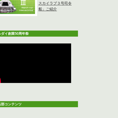
スカイラブ３号司令
船」ご紹介
ルダイ創業50周年祭
具部コンテンツ