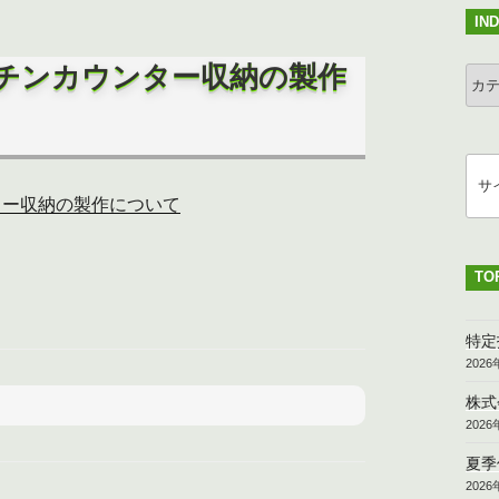
IN
チンカウンター収納の製作
IND
検
索
ター収納の製作について
TO
特定
202
株式
202
夏季
202