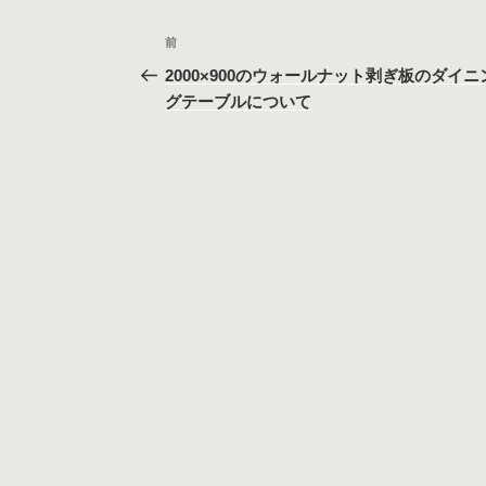
k
投
前
前
稿
の
2000×900のウォールナット剥ぎ板のダイニ
投
グテーブルについて
ナ
稿
ビ
ゲ
ー
シ
ョ
ン