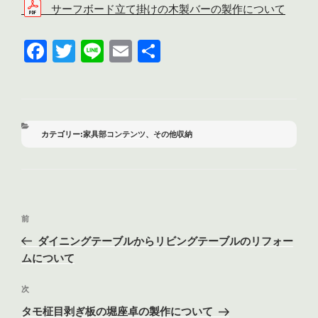
サーフボード立て掛けの木製バーの製作について
F
T
Li
E
共
a
wi
n
m
有
c
tt
e
ail
e
er
b
カ
家具部コンテンツ
、
その他収納
テ
o
ゴ
リ
o
ー
k
投
前
前
稿
の
ダイニングテーブルからリビングテーブルのリフォー
ナ
投
ムについて
ビ
稿
ゲ
次
次
の
ー
タモ柾目剥ぎ板の堀座卓の製作について