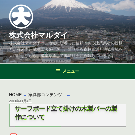
コ
ン
テ
ン
ツ
株式会社マルダイ
へ
株式会社マルダイは、地域に密着した信頼できる建築業者の皆様
ス
と、在来木造軸組工法を推進し、限りある森林資源と地域環境を
キ
大切にしながら、建築を通じて地域社会に貢献していきます
ッ
プ
メニュー
HOME
→
家具部コンテンツ
→
投
2011年11月4日
稿
サーフボード立て掛けの木製バーの製
日:
作について