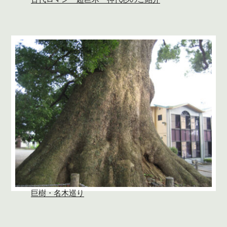
巨樹・名木巡り