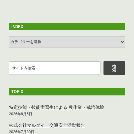
投
シ
稿
ョ
ン
INDEX
INDEX
検
検
索
索
TOPIX
特定技能・技能実習生による 農作業・栽培体験
2026年8月5日
株式会社マルダイ 交通安全活動報告
2026年7月30日