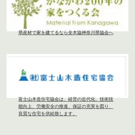
県産材で家を建てるなら全木協神奈川県協会へ
富士山木造住宅協会は、経営の近代化、技術技
能向上、労働安全の推進、保証の充実を図り、
良質な住宅を供給致します。