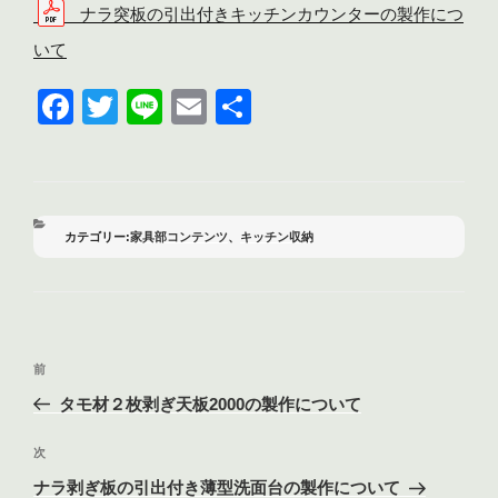
ナラ突板の引出付きキッチンカウンターの製作につ
いて
F
T
Li
E
共
a
wi
n
m
有
c
tt
e
ail
e
er
b
カ
家具部コンテンツ
、
キッチン収納
テ
o
ゴ
リ
o
ー
k
投
前
前
稿
の
タモ材２枚剥ぎ天板2000の製作について
ナ
投
ビ
稿
次
次
ゲ
の
ナラ剥ぎ板の引出付き薄型洗面台の製作について