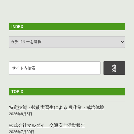
投
ー
稿
シ
ョ
INDEX
ン
INDEX
検
検
索
索
TOPIX
特定技能・技能実習生による 農作業・栽培体験
2026年8月5日
株式会社マルダイ 交通安全活動報告
2026年7月30日