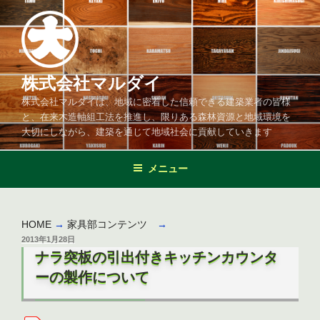
コ
ン
テ
ン
ツ
株式会社マルダイ
へ
株式会社マルダイは、地域に密着した信頼できる建築業者の皆様
ス
と、在来木造軸組工法を推進し、限りある森林資源と地域環境を
キ
大切にしながら、建築を通じて地域社会に貢献していきます
ッ
プ
メニュー
HOME
→
家具部コンテンツ
→
投
2013年1月28日
稿
ナラ突板の引出付きキッチンカウンタ
日:
ーの製作について