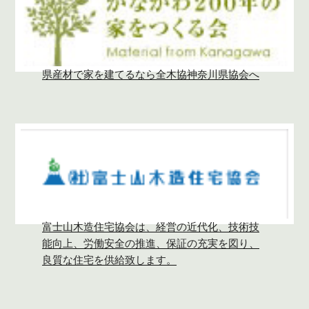
県産材で家を建てるなら全木協神奈川県協会へ
富士山木造住宅協会は、経営の近代化、技術技
能向上、労働安全の推進、保証の充実を図り、
良質な住宅を供給致します。