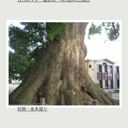
巨樹・名木巡り