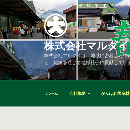
コ
ン
テ
ン
ツ
へ
株式会社マルダイ
ス
キ
株式会社マルダイは、地域に密着した信
ッ
ら、建築を通じて地域社会に貢献してい
プ
ホーム
会社概要
がんばれ国産材