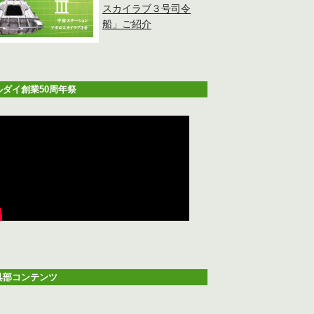
スカイラブ３号司令
船」ご紹介
ルダイ創業50周年祭
具部コンテンツ