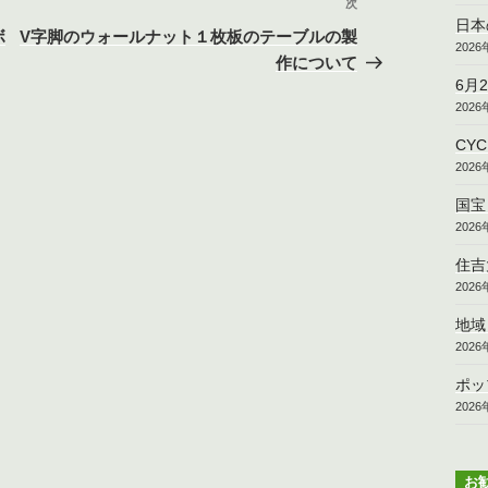
次
次
日本
の
ボ
V字脚のウォールナット１枚板のテーブルの製
202
投
作について
稿
6月
202
CY
202
国宝
202
住吉
202
地域
202
ポッ
202
お