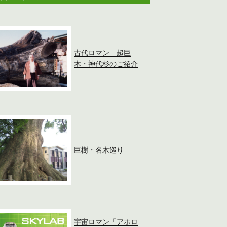
古代ロマン 超巨
木・神代杉のご紹介
巨樹・名木巡り
宇宙ロマン「アポロ