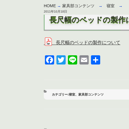
HOME
→
家具部コンテンツ
→
寝室
→
投
2011年10月18日
稿
長尺幅のベッドの製作
日:
長尺幅のベッドの製作について
F
T
Li
E
共
a
wi
n
m
有
c
tt
e
ail
e
er
b
カ
寝室
、
家具部コンテンツ
テ
o
ゴ
リ
o
ー
k
投