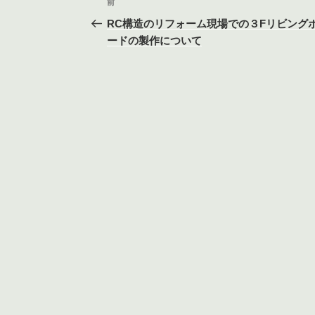
前
前
稿
の
RC構造のリフォーム現場での３Fリビング
投
ードの製作について
ナ
稿
ビ
ゲ
ー
シ
ョ
ン