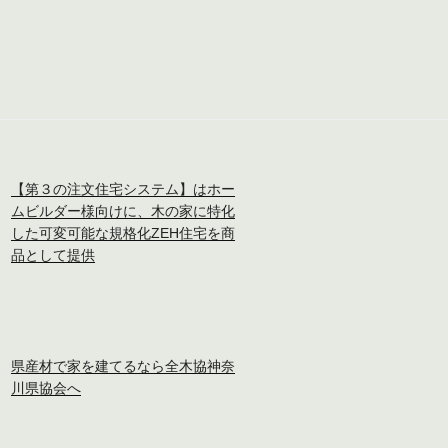
【第３の注文住宅システム】はホー
ムビルダー様向けに、木の家に特化
した可変可能な規格化ZEH住宅を商
品として提供
県産材で家を建てるなら全木協神奈
川県協会へ