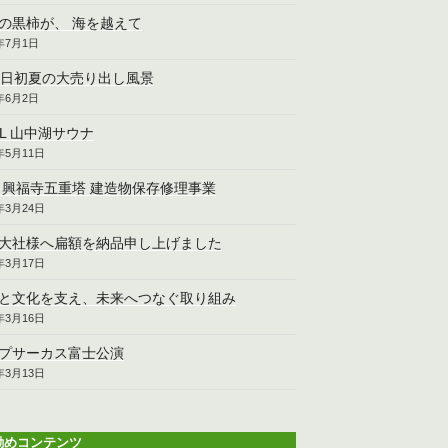
の黒柿が、 海を越えて
6年7月1日
2日初夏の大売り出し風景
6年6月2日
CL 山中湖サウナ
6年5月11日
 興福寺五重塔 建造物保存修理事業
6年3月24日
大社様へ扁額を納品申し上げました
6年3月17日
と文化を支え、未来へつなぐ取り組み
6年3月16日
プサーカス富士公演
6年3月13日
勧めコンテンツ