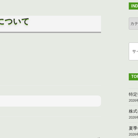
IN
について
IND
検
索
TO
特定
202
株式
202
夏季
202