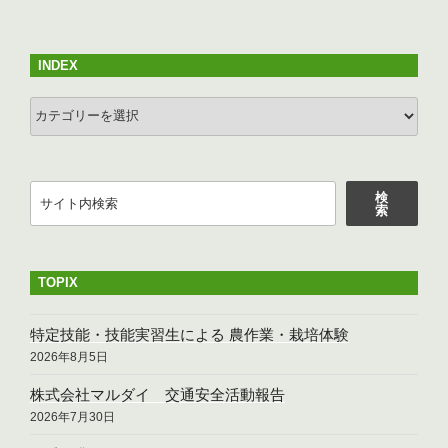
稿
シ
ョ
INDEX
ン
INDEX
検
検
索
索
TOPIX
特定技能・技能実習生による 農作業・栽培体験
2026年8月5日
株式会社マルダイ 交通安全活動報告
2026年7月30日