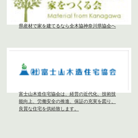
県産材で家を建てるなら全木協神奈川県協会へ
富士山木造住宅協会は、経営の近代化、技術技
能向上、労働安全の推進、保証の充実を図り、
良質な住宅を供給致します。