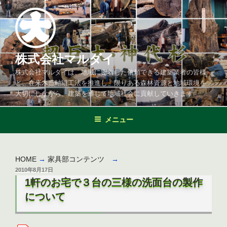
コ
ン
テ
ン
ツ
株式会社マルダイ
へ
株式会社マルダイは、地域に密着した信頼できる建築業者の皆様
ス
と、在来木造軸組工法を推進し、限りある森林資源と地域環境を
キ
大切にしながら、建築を通じて地域社会に貢献していきます
ッ
プ
メニュー
HOME
→
家具部コンテンツ
→
投
2010年8月17日
稿
1軒のお宅で３台の三様の洗面台の製作
日:
について