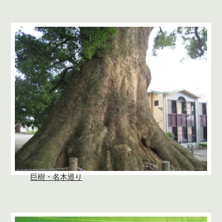
巨樹・名木巡り