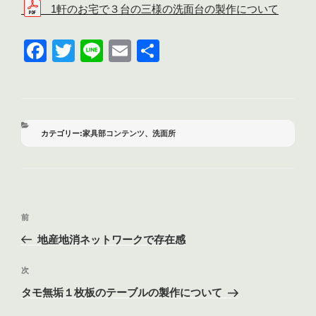
1軒のお宅で３台の三様の洗面台の製作について
F
T
Li
E
共
a
wi
n
m
有
c
tt
e
ail
e
er
b
カ
家具部コンテンツ
、
洗面所
テ
o
ゴ
リ
o
ー
k
投
前
前
稿
の
地産地消ネットワークで存在感
ナ
投
ビ
稿
次
次
ゲ
の
タモ無垢１枚板のテーブルの製作について
投
ー