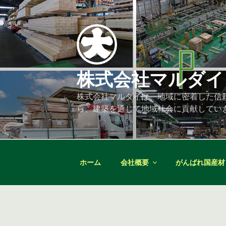
コ
ン
テ
ン
ツ
へ
株式会社マルダイ
ス
キ
株式会社マルダイは、地域に密着した信
ッ
ら、建築を通じて地域社会に貢献してい
プ
ホーム
会社概要
がんばれ国産材