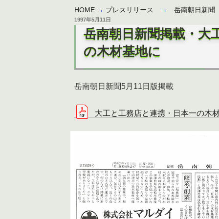
HOME
→
プレスリリース
→
岳南朝日新聞
投
1997年5月11日
稿
岳南朝日新聞掲載・大
日:
の木材基地に
岳南朝日新聞5月11日版掲載
大工と工務店と連携・日本一の木