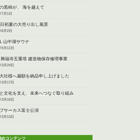
の黒柿が、 海を越えて
6年7月1日
2日初夏の大売り出し風景
6年6月2日
CL 山中湖サウナ
6年5月11日
 興福寺五重塔 建造物保存修理事業
6年3月24日
大社様へ扁額を納品申し上げました
6年3月17日
と文化を支え、未来へつなぐ取り組み
6年3月16日
プサーカス富士公演
6年3月13日
勧めコンテンツ