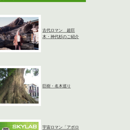
古代ロマン 超巨
木・神代杉のご紹介
巨樹・名木巡り
宇宙ロマン「アポロ