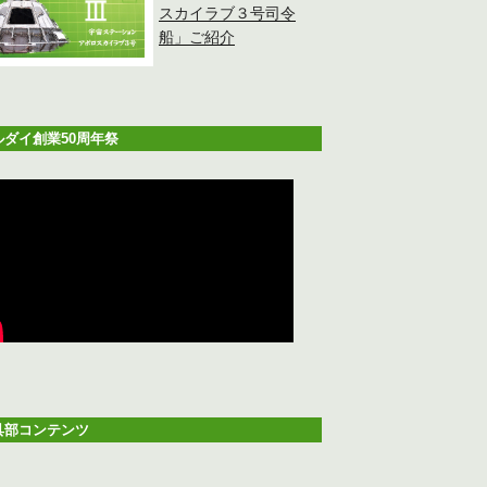
スカイラブ３号司令
船」ご紹介
ルダイ創業50周年祭
具部コンテンツ