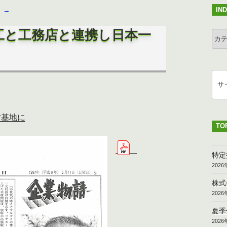
IN
→
工と工務店と連携し日本一
IND
検
索
材基地に
TO
特定
202
株式
202
夏季
202