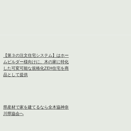
【第３の注文住宅システム】はホー
ムビルダー様向けに、木の家に特化
した可変可能な規格化ZEH住宅を商
品として提供
県産材で家を建てるなら全木協神奈
川県協会へ