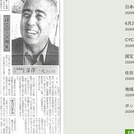
日本
202
6月
202
CY
202
国宝
202
住吉
202
地域
202
ポッ
202
お