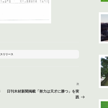
スリリース
次
次
の
さ
日刊木材新聞掲載「努力は天才に勝つ」を実
投
践
稿