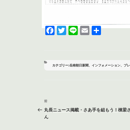
F
T
Li
E
共
a
wi
n
m
有
c
tt
e
ail
e
er
b
カ
岳南朝日新聞
、
インフォメーション
、
プレ
テ
o
ゴ
リ
o
ー
k
投
前
前
稿
の
丸長ニュース掲載・さあ手を組もう！棟梁
投
ん
ナ
稿