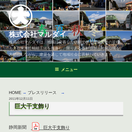
コ
ン
テ
ン
ツ
株式会社マルダイ
へ
株式会社マルダイは、地域に密着した信頼できる建築業者の皆様
ス
と、在来木造軸組工法を推進し、限りある森林資源と地域環境を
キ
大切にしながら、建築を通じて地域社会に貢献していきます
ッ
プ
メニュー
HOME
→
プレスリリース
→
投
2011年12月11日
稿
巨大干支飾り
日:
静岡新聞
巨大干支飾り