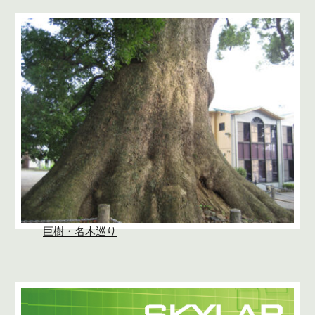
巨樹・名木巡り