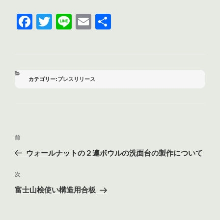
F
T
Li
E
共
a
wi
n
m
有
c
tt
e
ail
e
er
b
カ
プレスリリース
テ
o
ゴ
リ
o
ー
k
投
前
前
稿
の
ウォールナットの２連ボウルの洗面台の製作について
ナ
投
ビ
稿
次
次
ゲ
の
富士山桧使い構造用合板
投
ー
稿
シ