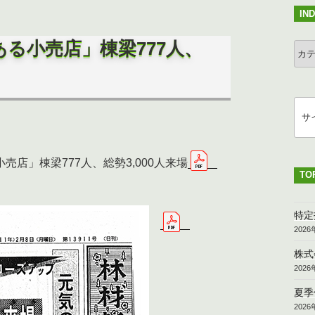
IN
→
る小売店」棟梁777人、
IND
検
索
店」棟梁777人、総勢3,000人来場
TO
特定
202
株式
202
夏季
202