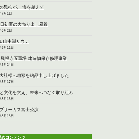
の黒柿が、 海を越えて
6年7月1日
2日初夏の大売り出し風景
6年6月2日
CL 山中湖サウナ
6年5月11日
 興福寺五重塔 建造物保存修理事業
6年3月24日
大社様へ扁額を納品申し上げました
6年3月17日
と文化を支え、未来へつなぐ取り組み
6年3月16日
プサーカス富士公演
6年3月13日
勧めコンテンツ