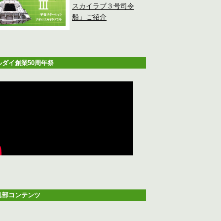
スカイラブ３号司令
船」ご紹介
ルダイ創業50周年祭
具部コンテンツ