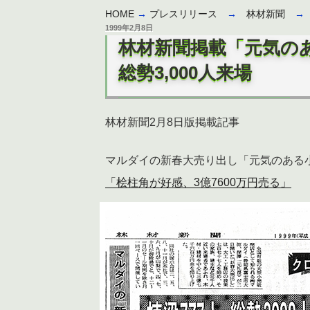
HOME
→
プレスリリース
→
林材新聞
投
1999年2月8日
稿
林材新聞掲載「元気のあ
日:
総勢3,000人来場
林材新聞2月8日版掲載記事
マルダイの新春大売り出し「元気のある小売
「桧柱角が好感、3億7600万円売る」