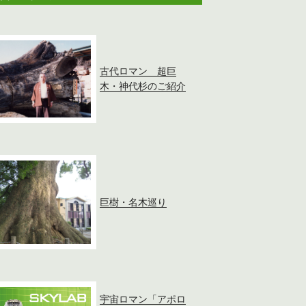
古代ロマン 超巨
木・神代杉のご紹介
巨樹・名木巡り
宇宙ロマン「アポロ