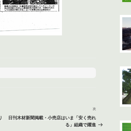
次
次
の
り
日刊木材新聞掲載・小売店はいま「安く売れ
投
る」組織で躍進
稿