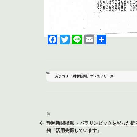
F
T
Li
E
共
a
wi
n
m
有
c
tt
e
ail
e
er
b
カ
林材新聞
、
プレスリリース
テ
o
ゴ
リ
o
ー
k
投
前
前
稿
の
静岡新聞掲載 ・パラリンピックを彩った折
投
鶴「活用先探しています」
ナ
稿