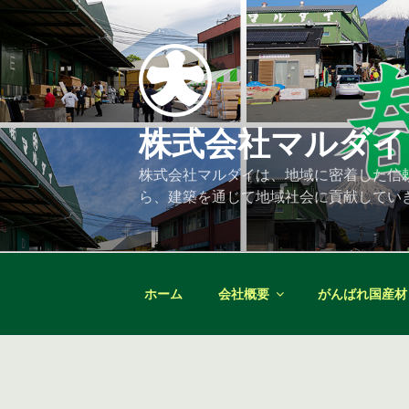
コ
ン
テ
ン
ツ
へ
株式会社マルダイ
ス
キ
株式会社マルダイは、地域に密着した信
ッ
ら、建築を通じて地域社会に貢献してい
プ
ホーム
会社概要
がんばれ国産材