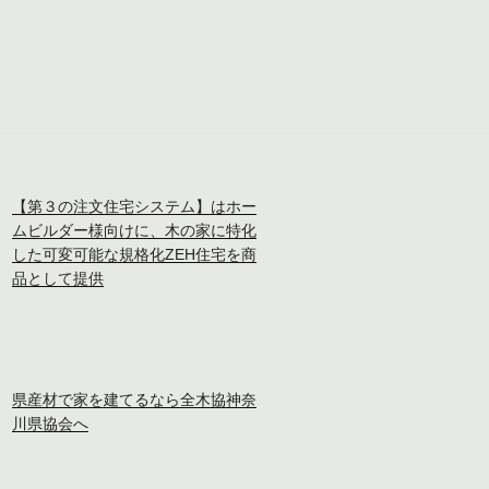
【第３の注文住宅システム】はホー
ムビルダー様向けに、木の家に特化
した可変可能な規格化ZEH住宅を商
品として提供
県産材で家を建てるなら全木協神奈
川県協会へ