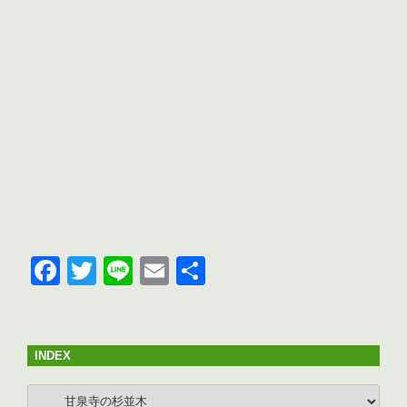
F
T
Li
E
共
a
wi
n
m
有
c
tt
e
ail
e
er
INDEX
b
INDEX