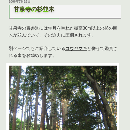
投
2006年7月26日
稿
甘泉寺の杉並木
日:
甘泉寺の表参道には年月を重ねた樹高30m以上の杉の巨
木が並んでいて、その迫力に圧倒されます。
別ページでもご紹介している
コウヤマキ
と併せて鑑賞さ
れる事をお勧めします。