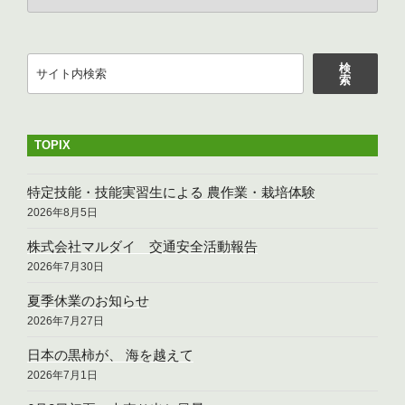
o
o
k
検
検
索
索
TOPIX
特定技能・技能実習生による 農作業・栽培体験
2026年8月5日
株式会社マルダイ 交通安全活動報告
2026年7月30日
夏季休業のお知らせ
2026年7月27日
日本の黒柿が、 海を越えて
2026年7月1日