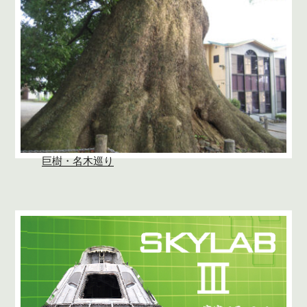
巨樹・名木巡り