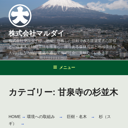
コ
ン
テ
ン
ツ
株式会社マルダイ
へ
株式会社マルダイは、地域に密着した信頼できる建築業者の皆様
ス
と、在来木造軸組工法を推進し、限りある森林資源と地域環境を
キ
大切にしながら、建築を通じて地域社会に貢献していきます
ッ
プ
メニュー
カテゴリー:
甘泉寺の杉並木
HOME
→
環境への取組み
→
巨樹・名木
→
杉（ス
ギ）
→