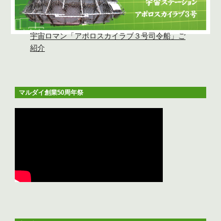
宇宙ロマン「アポロスカイラブ３号司令船」ご
紹介
マルダイ創業50周年祭