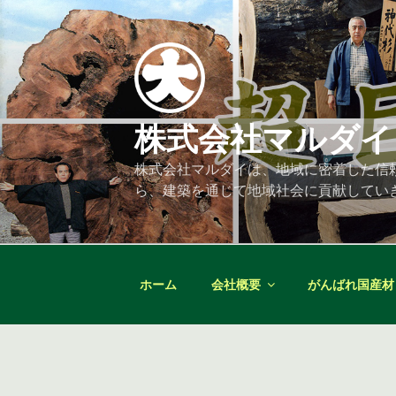
コ
ン
テ
ン
ツ
へ
株式会社マルダイ
ス
キ
株式会社マルダイは、地域に密着した信
ッ
ら、建築を通じて地域社会に貢献してい
プ
ホーム
会社概要
がんばれ国産材