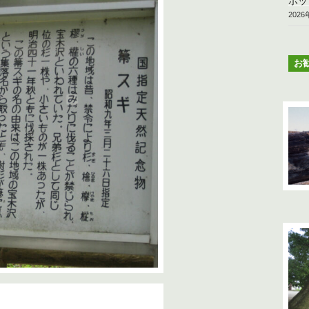
ポッ
202
お