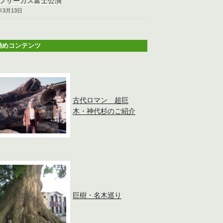
プサーカス富士公演
6年3月13日
勧めコンテンツ
古代ロマン 超巨
木・神代杉のご紹介
巨樹・名木巡り