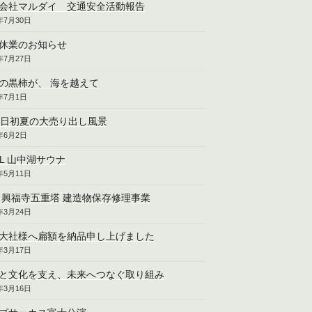
会社マルダイ 交通安全活動報告
6年7月30日
休業のお知らせ
6年7月27日
の黒柿が、 海を越えて
6年7月1日
2日初夏の大売り出し風景
6年6月2日
CL 山中湖サウナ
6年5月11日
 興福寺五重塔 建造物保存修理事業
6年3月24日
大社様へ扁額を納品申し上げました
6年3月17日
と文化を支え、未来へつなぐ取り組み
6年3月16日