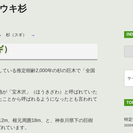
ウキ杉
IN
→
杉（スギ）
→
ギ）
IND
ている推定樹齢2,000年の杉の巨木で「全国
検
索
地が「宝木沢」（ほうきざわ）と呼ばれていた
たことから呼ばれるようになったとも言われて
TO
特定
囲12m、根元周囲18m、と、神奈川県下の巨樹
202
ばれています。