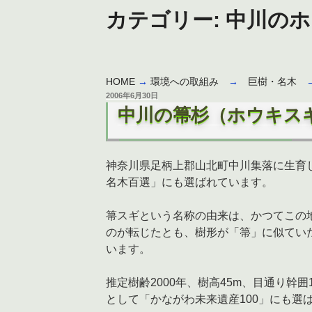
カテゴリー:
中川のホ
HOME
→
環境への取組み
→
巨樹・名木
投
2006年6月30日
稿
中川の箒杉（ホウキス
日:
神奈川県足柄上郡山北町中川集落に生育し
名木百選」にも選ばれています。
箒スギという名称の由来は、かつてこの
のが転じたとも、樹形が「箒」に似てい
います。
推定樹齢2000年、樹高45m、目通り幹
として「かながわ未来遺産100」にも選