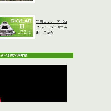
宇宙ロマン「アポロ
スカイラブ３号司令
船」ご紹介
ルダイ創業50周年祭