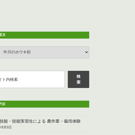
DEX
EX
検
索
PIX
技能・技能実習生による 農作業・栽培体験
6年8月5日