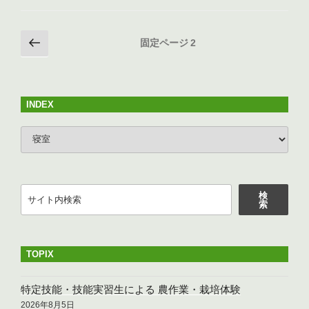
c
tt
e
ail
e
er
投
前
固定ページ
2
b
の
稿
o
ペ
の
ー
o
ペ
ジ
INDEX
k
ー
INDEX
ジ
送
り
検
検
索
索
TOPIX
特定技能・技能実習生による 農作業・栽培体験
2026年8月5日