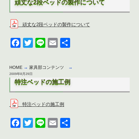
頑丈な2段ベッドの製作について
日:
頑丈な2段ベッドの製作について
F
T
Li
E
共
a
wi
n
m
有
c
tt
e
ail
HOME
→
家具部コンテンツ
→
e
er
投
2009年8月29日
b
稿
特注ベッドの施工例
日:
o
o
特注ベッドの施工例
k
F
T
Li
E
共
a
wi
n
m
有