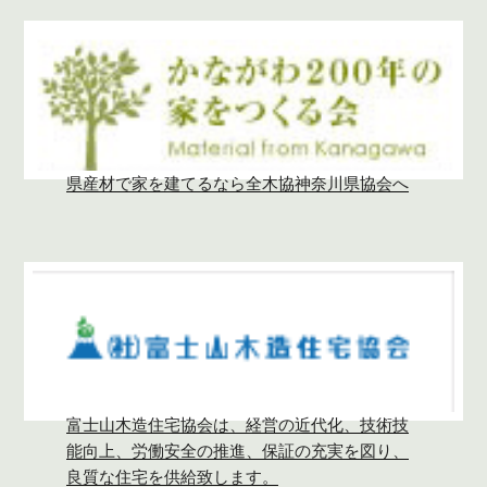
県産材で家を建てるなら全木協神奈川県協会へ
富士山木造住宅協会は、経営の近代化、技術技
能向上、労働安全の推進、保証の充実を図り、
良質な住宅を供給致します。