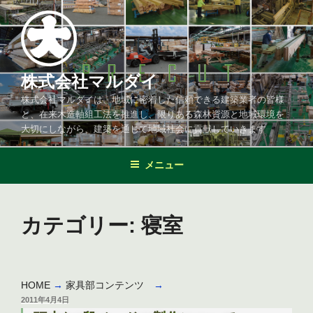
コ
ン
テ
ン
ツ
株式会社マルダイ
へ
株式会社マルダイは、地域に密着した信頼できる建築業者の皆様
ス
と、在来木造軸組工法を推進し、限りある森林資源と地域環境を
キ
大切にしながら、建築を通じて地域社会に貢献していきます
ッ
プ
メニュー
カテゴリー:
寝室
HOME
→
家具部コンテンツ
→
投
2011年4月4日
稿