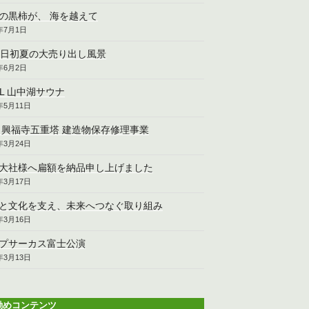
の黒柿が、 海を越えて
6年7月1日
2日初夏の大売り出し風景
6年6月2日
CL 山中湖サウナ
6年5月11日
 興福寺五重塔 建造物保存修理事業
6年3月24日
大社様へ扁額を納品申し上げました
6年3月17日
と文化を支え、未来へつなぐ取り組み
6年3月16日
プサーカス富士公演
6年3月13日
勧めコンテンツ