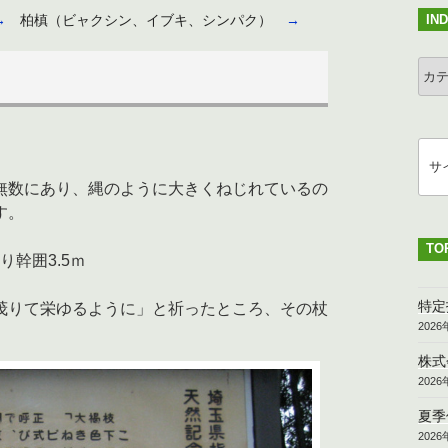
IN
→
柏槙（ビャクシン、イブキ、シンパク）
→
IND
検
索
無数にあり、縄のように大きくねじれているの
す。
TO
り幹囲3.5ｍ
特定
茂りて栄ゆるように」と祈ったところ、その杖
202
株式
202
夏季
202