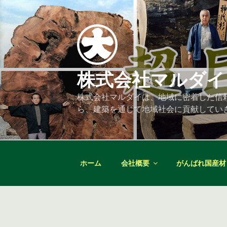
コ
ン
テ
ン
ツ
へ
株式会社マルダイ
ス
キ
株式会社マルダイは、地域に密着した信
ッ
ら、建築を通じて地域社会に貢献してい
プ
ホーム
会社概要
がんばれ国産材