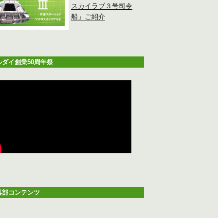
スカイラブ３号司令
船」ご紹介
ルダイ創業50周年祭
具部コンテンツ