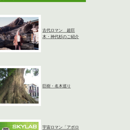
古代ロマン 超巨
木・神代杉のご紹介
巨樹・名木巡り
宇宙ロマン「アポロ