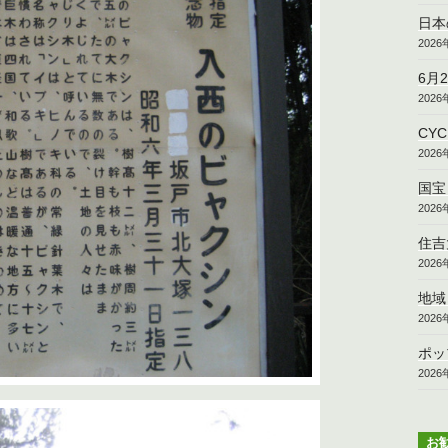
日本
202
6月
202
CY
202
国宝
202
住吉
202
地域
202
ポッ
202
お