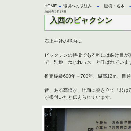
HOME
→
環境への取組み
→
巨樹・名木
投
2006年9月17日
稿
入西のビャクシン
日:
石上神社の境内に
ビャクシンの特徴である幹には裂け目が
で、別称「ねじれっ木」と呼ばれていま
推定樹齢600年～700年、樹高12ｍ、目通
昔、ある高僧が、地面に突き立て「枝は
が根付いたと伝えられています。