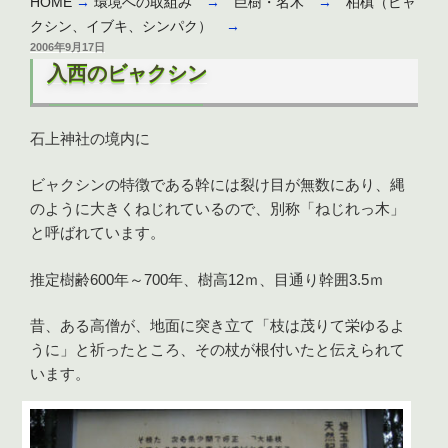
HOME
→
環境への取組み
→
巨樹・名木
→
柏槙（ビャ
クシン、イブキ、シンパク）
→
投
2006年9月17日
稿
入西のビャクシン
日:
石上神社の境内に
ビャクシンの特徴である幹には裂け目が無数にあり、縄
のように大きくねじれているので、別称「ねじれっ木」
と呼ばれています。
推定樹齢600年～700年、樹高12ｍ、目通り幹囲3.5ｍ
昔、ある高僧が、地面に突き立て「枝は茂りて栄ゆるよ
うに」と祈ったところ、その杖が根付いたと伝えられて
います。