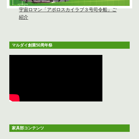
宇宙ロマン「アポロスカイラブ３号司令船」ご
紹介
マルダイ創業50周年祭
家具部コンテンツ