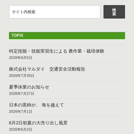
o
k
検
検
索
索
TOPIX
特定技能・技能実習生による 農作業・栽培体験
2026年8月5日
株式会社マルダイ 交通安全活動報告
2026年7月30日
夏季休業のお知らせ
2026年7月27日
日本の黒柿が、 海を越えて
2026年7月1日
6月2日初夏の大売り出し風景
2026年6月2日