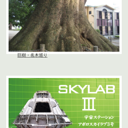
巨樹・名木巡り