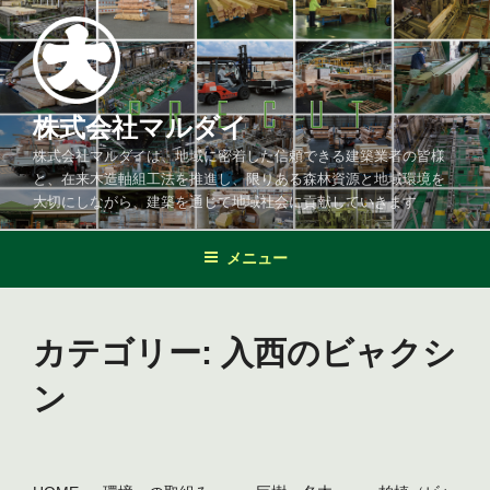
コ
ン
テ
ン
ツ
株式会社マルダイ
へ
株式会社マルダイは、地域に密着した信頼できる建築業者の皆様
ス
と、在来木造軸組工法を推進し、限りある森林資源と地域環境を
キ
大切にしながら、建築を通じて地域社会に貢献していきます
ッ
プ
メニュー
カテゴリー:
入西のビャクシ
ン