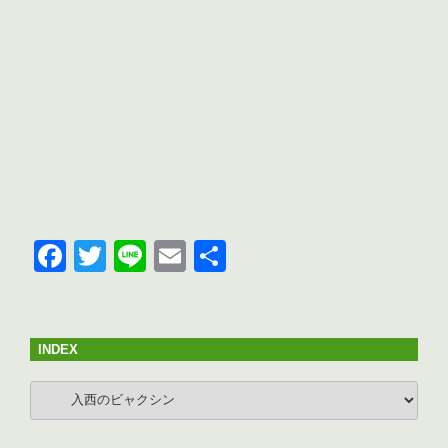
F
T
Li
E
共
a
wi
n
m
有
c
tt
e
ail
e
er
INDEX
b
INDEX
o