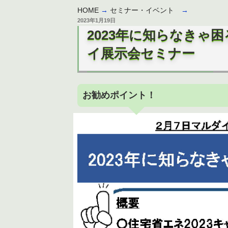
HOME
→
セミナー・イベント
→
投
2023年1月19日
稿
2023年に知らなきゃ
日:
イ展示会セミナー
お勧めポイント！