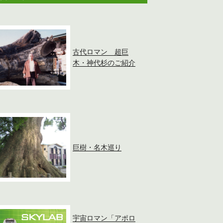
古代ロマン 超巨
木・神代杉のご紹介
巨樹・名木巡り
宇宙ロマン「アポロ