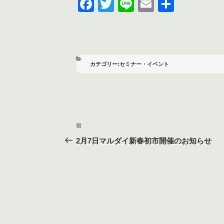
F
T
Li
E
共
a
wi
n
m
有
c
tt
e
ail
e
er
b
カ
セミナー・イベント
テ
o
ゴ
リ
o
ー
k
投
前
前
稿
の
2月7日マルダイ新春初市開催のお知らせ
投
ナ
稿
ビ
ゲ
ー