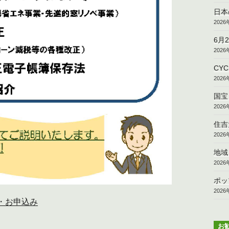
日本
202
6月
202
CY
202
国宝
202
住吉
202
地域
202
ポッ
202
・お申込み
お