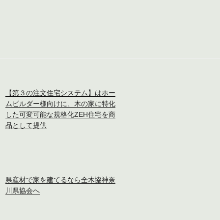
【第３の注文住宅システム】はホー
ムビルダー様向けに、木の家に特化
した可変可能な規格化ZEH住宅を商
品として提供
県産材で家を建てるなら全木協神奈
川県協会へ