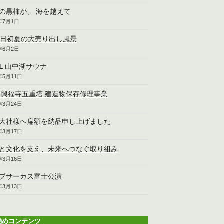
の黒柿が、 海を越えて
6年7月1日
2日初夏の大売り出し風景
6年6月2日
CL 山中湖サウナ
6年5月11日
 興福寺五重塔 建造物保存修理事業
6年3月24日
大社様へ扁額を納品申し上げました
6年3月17日
と文化を支え、未来へつなぐ取り組み
6年3月16日
プサーカス富士公演
6年3月13日
勧めコンテンツ