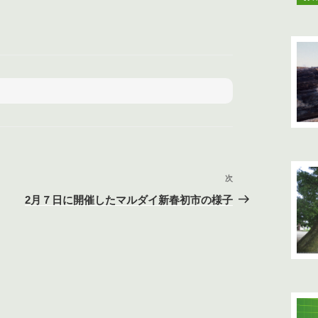
次
次
の
2月７日に開催したマルダイ新春初市の様子
投
稿