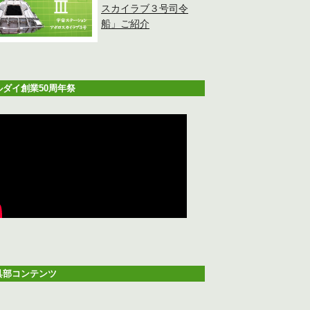
スカイラブ３号司令
船」ご紹介
ルダイ創業50周年祭
具部コンテンツ