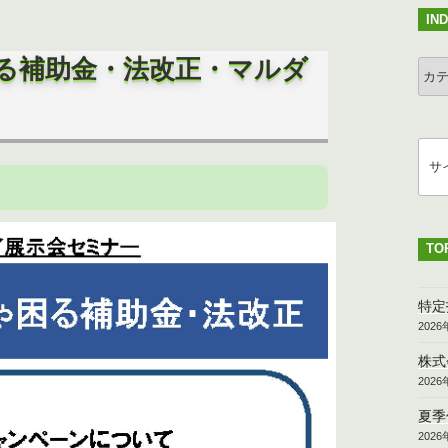
IN
困る補助金・法改正・マルダ
IND
検
索
TO
特定
202
株式
202
夏季
202