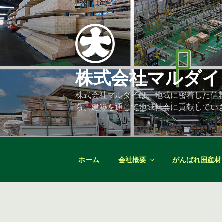
コ
ン
テ
ン
ツ
へ
株式会社マルダイ
ス
キ
株式会社マルダイは、地域に密着した信
ッ
ら、建築を通じて地域社会に貢献してい
プ
ホーム
会社概要
がんばれ国産材