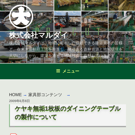
コ
ン
テ
ン
ツ
株式会社マルダイ
へ
株式会社マルダイは、地域に密着した信頼できる建築業者の皆様
ス
と、在来木造軸組工法を推進し、限りある森林資源と地域環境を
キ
大切にしながら、建築を通じて地域社会に貢献していきます
ッ
プ
メニュー
HOME
→
家具部コンテンツ
→
投
2009年6月8日
稿
ケヤキ無垢1枚板のダイニングテーブル
日:
の製作について