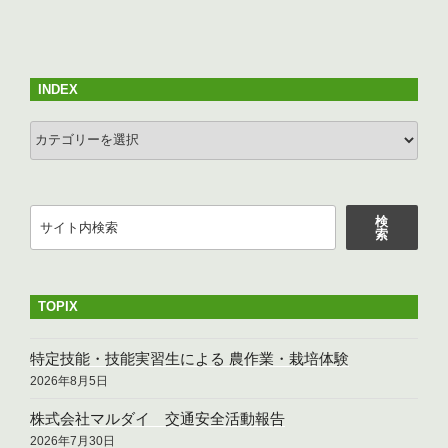
投
ー
稿
シ
ョ
INDEX
ン
INDEX
検
検
索
索
TOPIX
特定技能・技能実習生による 農作業・栽培体験
2026年8月5日
株式会社マルダイ 交通安全活動報告
2026年7月30日