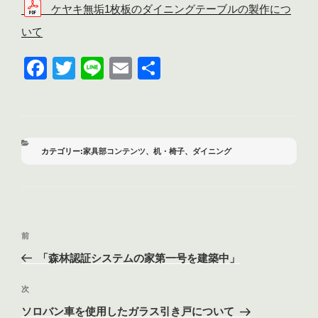
ケヤキ無垢1枚板のダイニングテーブルの製作につ
いて
F
T
Li
E
共
a
wi
n
m
有
c
tt
e
ail
e
er
b
カ
家具部コンテンツ
、
机・椅子
、
ダイニング
テ
o
ゴ
リ
o
ー
k
投
前
前
稿
の
「森林認証システムの家第一号を建築中」
ナ
投
ビ
稿
次
次
ゲ
の
ソロバン車を使用したガラス引き戸について