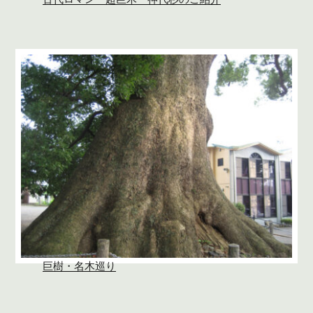
巨樹・名木巡り