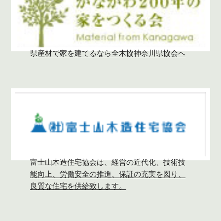
県産材で家を建てるなら全木協神奈川県協会へ
富士山木造住宅協会は、経営の近代化、技術技
能向上、労働安全の推進、保証の充実を図り、
良質な住宅を供給致します。