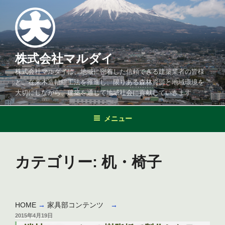
コ
ン
テ
ン
ツ
株式会社マルダイ
へ
株式会社マルダイは、地域に密着した信頼できる建築業者の皆様
ス
と、在来木造軸組工法を推進し、限りある森林資源と地域環境を
キ
大切にしながら、建築を通じて地域社会に貢献していきます
ッ
プ
メニュー
カテゴリー:
机・椅子
HOME
→
家具部コンテンツ
→
投
2015年4月19日
稿