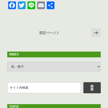
F
T
Li
E
共
a
wi
n
m
有
c
tt
e
ail
e
er
投
次
固定ページ
1
b
の
稿
o
ペ
の
ー
o
ペ
ジ
INDEX
k
ー
INDEX
ジ
送
り
検
検
索
索
TOPIX