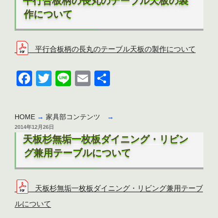
b
平行合板柄の長丸のテーブル天板の製
日:
o
作について
o
k
平行合板柄の長丸のテーブル天板の製作について
F
T
Li
E
共
a
wi
n
m
有
c
tt
e
ail
HOME
→
家具部コンテンツ
→
e
er
投
2014年12月26日
b
稿
天板杉無垢一枚板ダイニング・リビン
日:
o
グ兼用テーブルについて
o
k
天板杉無垢一枚板ダイニング・リビング兼用テーブ
ルについて