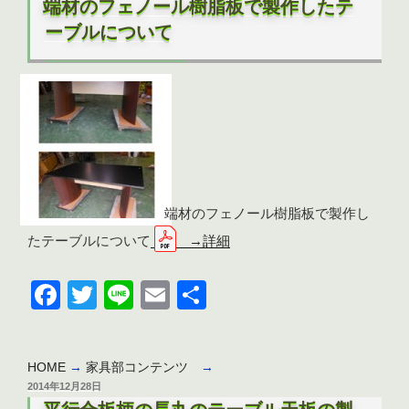
端材のフェノール樹脂板で製作したテ
日:
ーブルについて
端材のフェノール樹脂板で製作し
たテーブルについて
→詳細
F
T
Li
E
共
a
wi
n
m
有
c
tt
e
ail
HOME
→
家具部コンテンツ
→
e
er
投
2014年12月28日
稿