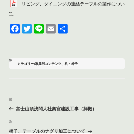
リビング、ダイニングの連結テーブルの製作につい
て
F
T
Li
E
共
a
wi
n
m
有
c
tt
e
ail
e
er
b
カ
家具部コンテンツ
、
机・椅子
テ
o
ゴ
リ
o
ー
k
投
前
前
稿
の
富士山頂浅間大社奥宮建設工事（拝殿）
ナ
投
ビ
稿
次
次
ゲ
の
椅子、テーブルのナグリ加工について