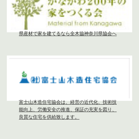
県産材で家を建てるなら全木協神奈川県協会へ
富士山木造住宅協会は、経営の近代化、技術技
能向上、労働安全の推進、保証の充実を図り、
良質な住宅を供給致します。