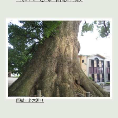
巨樹・名木巡り