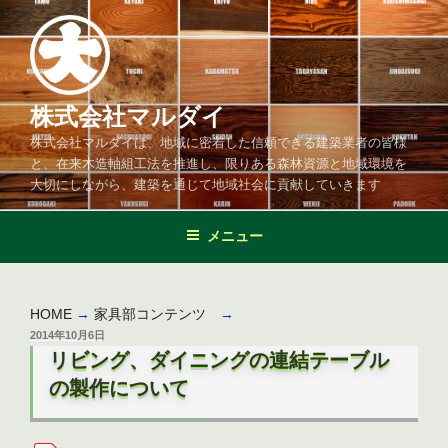
コ
ン
テ
ン
ツ
株式会社マルダイ
へ
株式会社マルダイは、地域に密着した信頼できる建築業者の皆様
ス
と、在来木造軸組工法を推進し、限りある森林資源と地域環境を
キ
大切にしながら、建築を通じて地域社会に貢献していきます
ッ
プ
メニュー
HOME
→
家具部コンテンツ
→
投
2014年10月6日
稿
リビング、ダイニングの連結テーブル
日:
の製作について