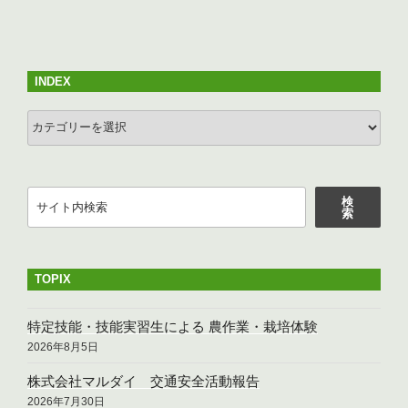
投
ー
稿
シ
ョ
INDEX
ン
INDEX
検
検
索
索
TOPIX
特定技能・技能実習生による 農作業・栽培体験
2026年8月5日
株式会社マルダイ 交通安全活動報告
2026年7月30日