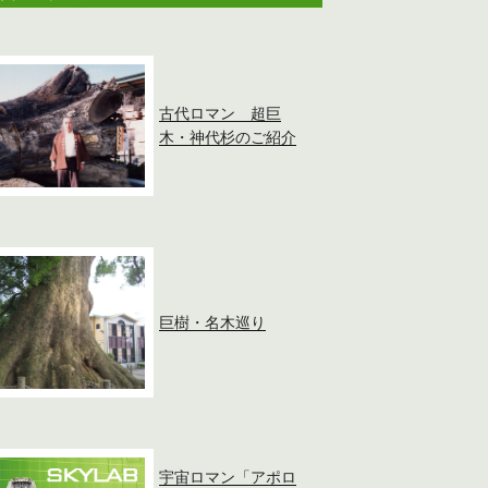
古代ロマン 超巨
木・神代杉のご紹介
巨樹・名木巡り
宇宙ロマン「アポロ