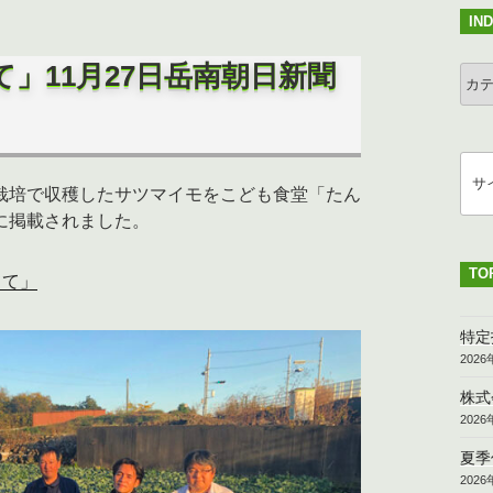
IN
」11月27日岳南朝日新聞
IND
検
索
栽培で収穫したサツマイモをこども食堂「たん
に掲載されました。
TO
てて」
特定
202
株式
202
夏季
202