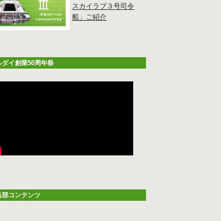
スカイラブ３号司令
船」ご紹介
ルダイ創業50周年祭
具部コンテンツ