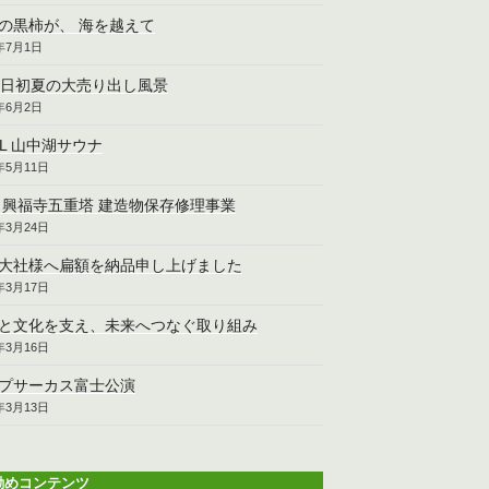
の黒柿が、 海を越えて
6年7月1日
2日初夏の大売り出し風景
6年6月2日
CL 山中湖サウナ
6年5月11日
 興福寺五重塔 建造物保存修理事業
6年3月24日
大社様へ扁額を納品申し上げました
6年3月17日
と文化を支え、未来へつなぐ取り組み
6年3月16日
プサーカス富士公演
6年3月13日
勧めコンテンツ