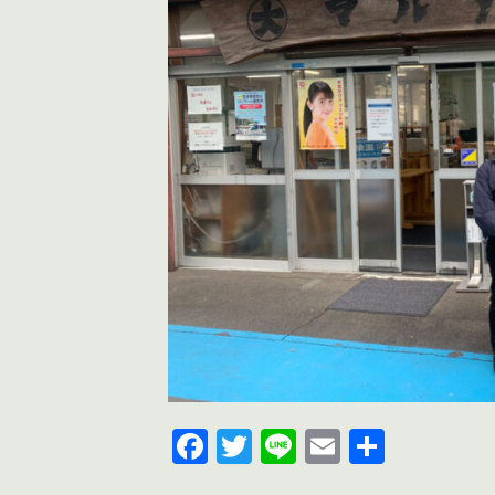
F
T
Li
E
共
a
wi
n
m
有