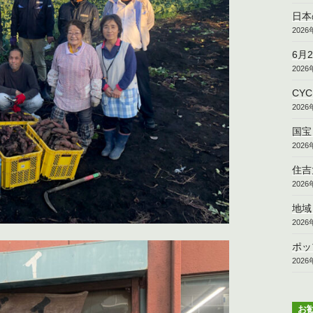
日本
202
6月
202
CY
202
国宝
202
住吉
202
地域
202
ポッ
202
お