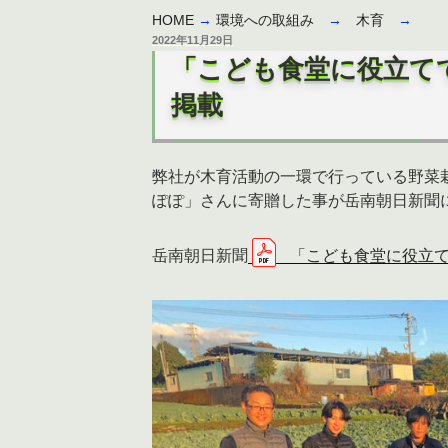
HOME
→
環境への取組み
→
木育
→
投
2022年11月29日
稿
「こども食堂に役立てて
日:
掲載
弊社が木育活動の一環で行っている野菜
ぽぽ」さんに寄贈した事が岳南朝日新聞
岳南朝日新聞
「こども食堂に役立