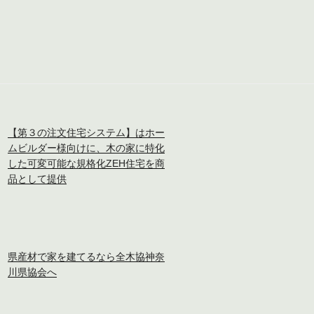
【第３の注文住宅システム】はホー
ムビルダー様向けに、木の家に特化
した可変可能な規格化ZEH住宅を商
品として提供
県産材で家を建てるなら全木協神奈
川県協会へ