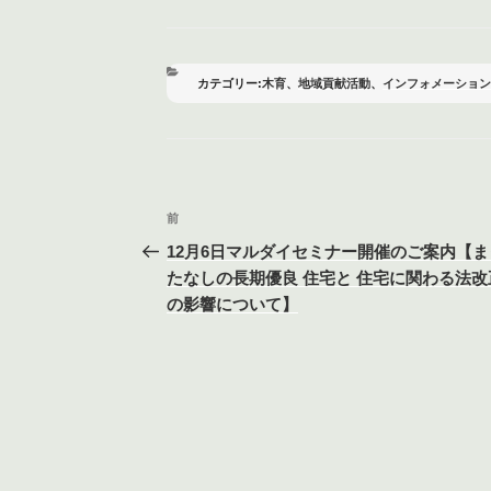
c
tt
e
ail
e
er
b
カ
木育
、
地域貢献活動
、
インフォメーション
テ
o
ゴ
リ
o
ー
k
投
前
前
稿
の
12月6日マルダイセミナー開催のご案内【ま
投
たなしの長期優良 住宅と 住宅に関わる法改
ナ
稿
の影響について】
ビ
ゲ
ー
シ
ョ