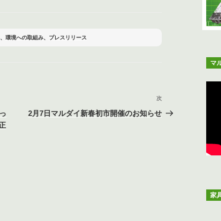
、
環境への取組み
、
プレスリリース
マ
次
次
の
っ
2月7日マルダイ新春初市開催のお知らせ
投
正
稿
家