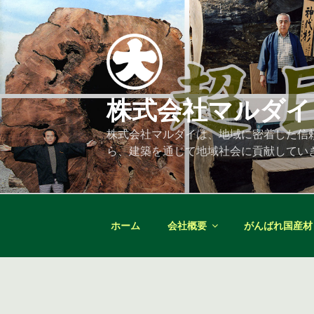
コ
ン
テ
ン
ツ
へ
株式会社マルダイ
ス
キ
株式会社マルダイは、地域に密着した信
ッ
ら、建築を通じて地域社会に貢献してい
プ
ホーム
会社概要
がんばれ国産材