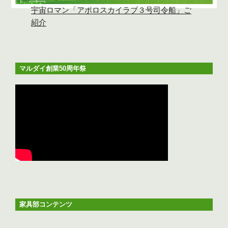
宇宙ロマン「アポロスカイラブ３号司令船」ご
紹介
マルダイ創業50周年祭
家具部コンテンツ