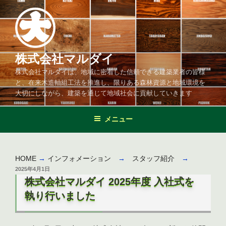
コ
ン
テ
ン
ツ
株式会社マルダイ
へ
株式会社マルダイは、地域に密着した信頼できる建築業者の皆様
ス
と、在来木造軸組工法を推進し、限りある森林資源と地域環境を
キ
大切にしながら、建築を通じて地域社会に貢献していきます
ッ
プ
メニュー
HOME
→
インフォメーション
→
スタッフ紹介
→
投
2025年4月1日
稿
株式会社マルダイ 2025年度 入社式を
日:
執り行いました