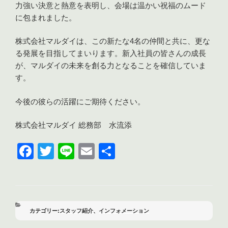
力強い決意と熱意を表明し、会場は温かい祝福のムード
に包まれました。
株式会社マルダイは、この新たな4名の仲間と共に、更な
る発展を目指してまいります。新入社員の皆さんの成長
が、マルダイの未来を創る力となることを確信していま
す。
今後の彼らの活躍にご期待ください。
株式会社マルダイ 総務部 水流添
F
T
Li
E
共
a
wi
n
m
有
c
tt
e
ail
e
er
b
カ
スタッフ紹介
、
インフォメーション
テ