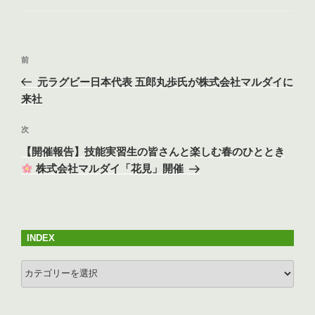
o
ゴ
リ
o
ー
k
投
前
前
稿
の
元ラグビー日本代表 五郎丸歩氏が株式会社マルダイに
ナ
投
来社
ビ
稿
ゲ
次
次
の
ー
【開催報告】技能実習生の皆さんと楽しむ春のひととき
投
シ
株式会社マルダイ「花見」開催
稿
ョ
ン
INDEX
INDEX