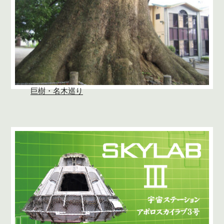
巨樹・名木巡り