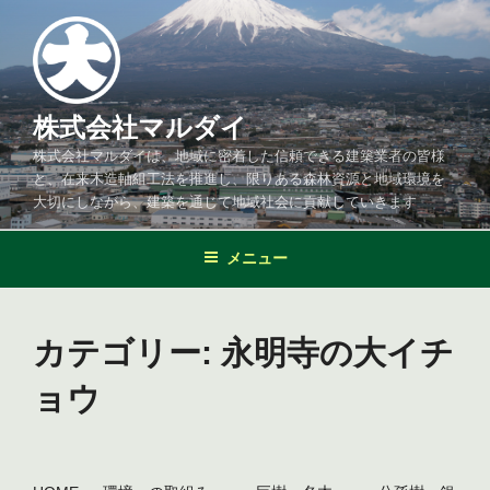
コ
ン
テ
ン
ツ
株式会社マルダイ
へ
株式会社マルダイは、地域に密着した信頼できる建築業者の皆様
ス
と、在来木造軸組工法を推進し、限りある森林資源と地域環境を
キ
大切にしながら、建築を通じて地域社会に貢献していきます
ッ
プ
メニュー
カテゴリー:
永明寺の大イチ
ョウ