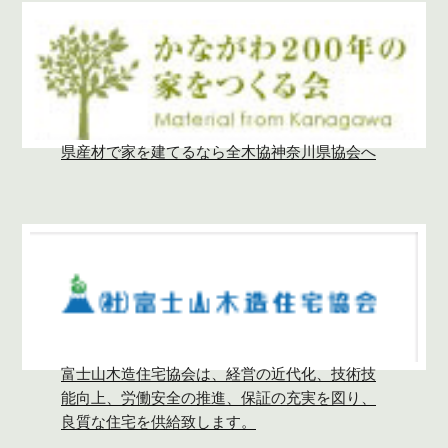
県産材で家を建てるなら全木協神奈川県協会へ
富士山木造住宅協会は、経営の近代化、技術技
能向上、労働安全の推進、保証の充実を図り、
良質な住宅を供給致します。