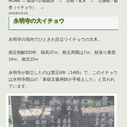
HOME
→
環境への取組み
→
巨樹・名木
→
公孫樹・銀
杏（イチョウ）
→
投
2006年9月3日
稿
永明寺の大イチョウ
日:
永明寺の境内でひときわ目立つイチョウの大木。
推定樹齢520年、樹高37ｍ、根元周囲は7ｍ、枝張り東西
14ｍ、南北15ｍ
永明寺が創立したのは寛正6年（1465）で、このイチョウ
は永明寺開山の「泰嶽文義禅師が手植えした」と言われ
ています。