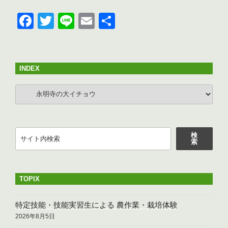
F
T
Li
E
共
a
wi
n
m
有
c
tt
e
ail
e
er
INDEX
b
INDEX
o
o
k
検
検
索
索
TOPIX
特定技能・技能実習生による 農作業・栽培体験
2026年8月5日