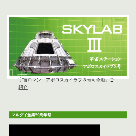
宇宙ロマン「アポロスカイラブ３号司令船」ご
紹介
マルダイ創業50周年祭