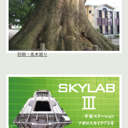
巨樹・名木巡り