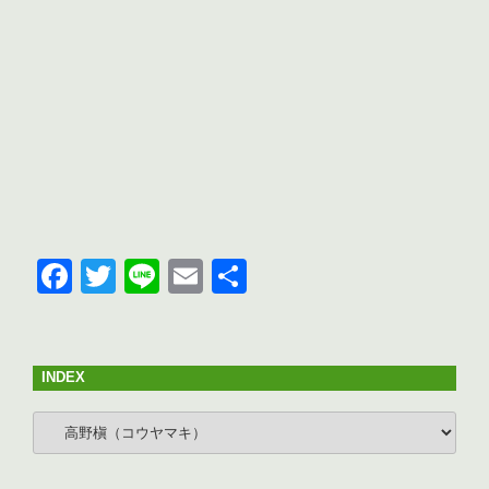
F
T
Li
E
共
a
wi
n
m
有
c
tt
e
ail
e
er
INDEX
b
INDEX
o
o