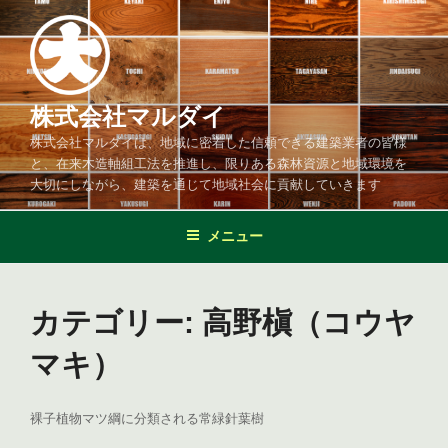
コ
ン
テ
ン
ツ
株式会社マルダイ
へ
株式会社マルダイは、地域に密着した信頼できる建築業者の皆様
ス
と、在来木造軸組工法を推進し、限りある森林資源と地域環境を
キ
大切にしながら、建築を通じて地域社会に貢献していきます
ッ
プ
メニュー
カテゴリー:
高野槇（コウヤ
マキ）
裸子植物マツ綱に分類される常緑針葉樹