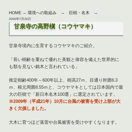
HOME
→
環境への取組み
→
巨樹・名木
→
投
2006年7月26日
稿
甘泉寺の高野槇（コウヤマキ）
日:
甘泉寺境内に生育するコウヤマキのご紹介。
「長い樹齢を重ねて優れた美観と偉容を備えた世界的に
も類を見ない銘木と言われている」
推定樹齢400年～600年以上、樹高27ｍ、目通り幹囲6.3
ｍ、根元周囲8.55ｍと、コウヤマキとしては日本国内で最
大の巨樹で「新日本名木100選」に選定されています。
※2009年（平成21年）10月に台風の被害を受け上部が大
きく欠損しました。
大木に育つほど落雷や台風被害を受けやすくなります。