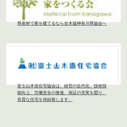
県産材で家を建てるなら全木協神奈川県協会へ
富士山木造住宅協会は、経営の近代化、技術技
能向上、労働安全の推進、保証の充実を図り、
良質な住宅を供給致します。