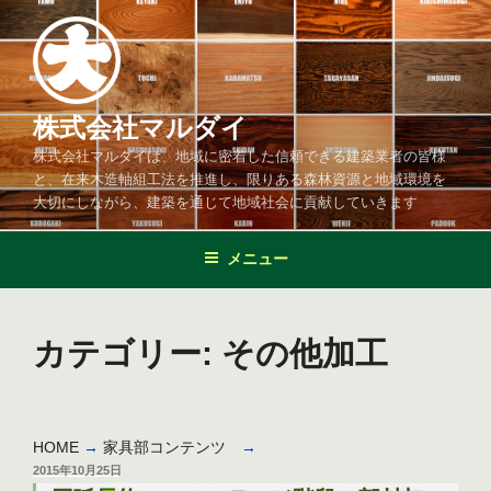
コ
ン
テ
ン
ツ
株式会社マルダイ
へ
株式会社マルダイは、地域に密着した信頼できる建築業者の皆様
ス
と、在来木造軸組工法を推進し、限りある森林資源と地域環境を
キ
大切にしながら、建築を通じて地域社会に貢献していきます
ッ
プ
メニュー
カテゴリー:
その他加工
HOME
→
家具部コンテンツ
→
投
2015年10月25日
稿