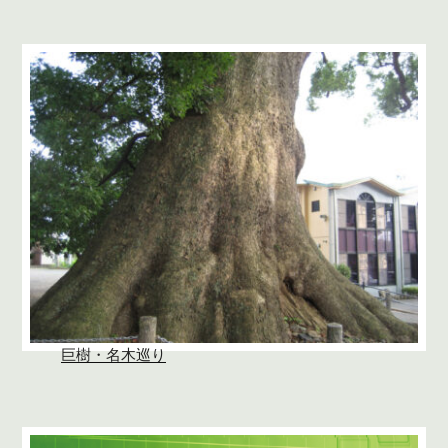
巨樹・名木巡り