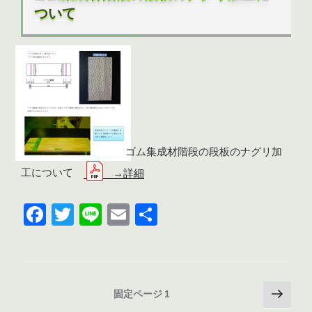
日:
o
ついて
o
k
ゴム集成材階段の段板のナグリ加
工について
→詳細
F
T
Li
E
共
a
wi
n
m
有
c
tt
e
ail
e
er
投
次
固定ページ
1
b
の
稿