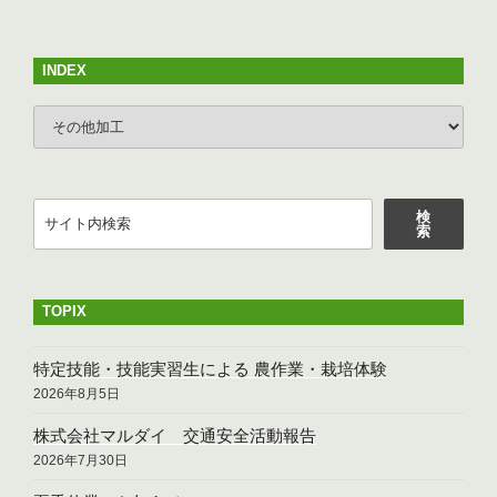
o
ペ
の
ー
o
ペ
ジ
INDEX
k
ー
INDEX
ジ
送
り
検
検
索
索
TOPIX
特定技能・技能実習生による 農作業・栽培体験
2026年8月5日
株式会社マルダイ 交通安全活動報告
2026年7月30日