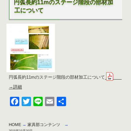
円弧長約11mのステージ階段の部材加
日:
工について
円弧長約11mのステージ階段の部材加工について
→詳細
F
T
Li
E
共
a
wi
n
m
有
c
tt
e
ail
HOME
→
家具部コンテンツ
→
e
er
投
2015年10月20日