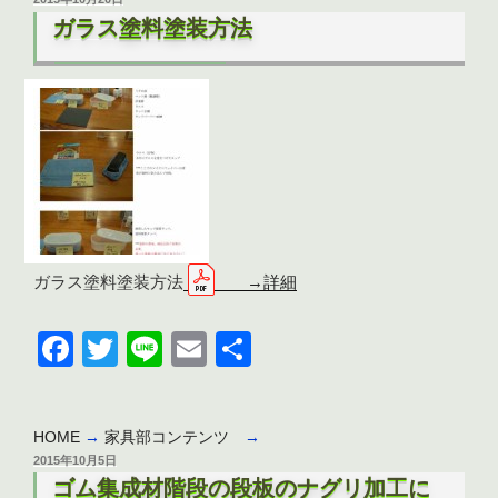
b
稿
ガラス塗料塗装方法
日:
o
o
k
ガラス塗料塗装方法
→詳細
F
T
Li
E
共
a
wi
n
m
有
c
tt
e
ail
HOME
→
家具部コンテンツ
→
e
er
投
2015年10月5日
b
稿
ゴム集成材階段の段板のナグリ加工に