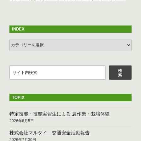
投
シ
稿
ョ
ン
INDEX
INDEX
検
検
索
索
TOPIX
特定技能・技能実習生による 農作業・栽培体験
2026年8月5日
株式会社マルダイ 交通安全活動報告
2026年7月30日