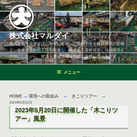
コ
ン
テ
ン
ツ
株式会社マルダイ
へ
株式会社マルダイは、地域に密着した信頼できる建築業者の皆様
ス
と、在来木造軸組工法を推進し、限りある森林資源と地域環境を
キ
大切にしながら、建築を通じて地域社会に貢献していきます
ッ
プ
メニュー
HOME
→
環境への取組み
→
きこりツアー
→
投
2023年5月22日
稿
2023年5月20日に開催した「木こりツ
日:
アー」風景