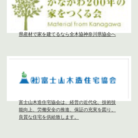
県産材で家を建てるなら全木協神奈川県協会へ
富士山木造住宅協会は、経営の近代化、技術技
能向上、労働安全の推進、保証の充実を図り、
良質な住宅を供給致します。