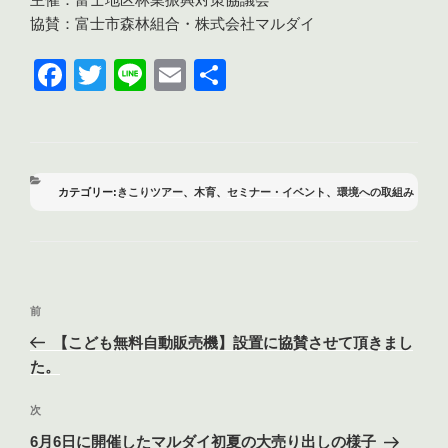
協賛：富士市森林組合・株式会社マルダイ
F
T
Li
E
共
a
wi
n
m
有
c
tt
e
ail
e
er
b
カ
きこりツアー
、
木育
、
セミナー・イベント
、
環境への取組み
テ
o
ゴ
リ
o
ー
k
投
前
前
稿
の
【こども無料自動販売機】設置に協賛させて頂きまし
ナ
投
た。
ビ
稿
ゲ
次
次
の
ー
6月6日に開催したマルダイ初夏の大売り出しの様子